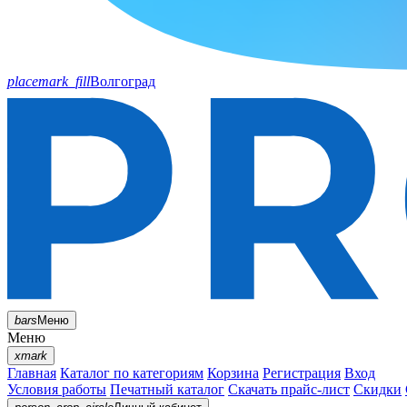
placemark_fill
Волгоград
bars
Меню
Меню
xmark
Главная
Каталог по категориям
Корзина
Регистрация
Вход
Условия работы
Печатный каталог
Скачать прайс-лист
Скидки