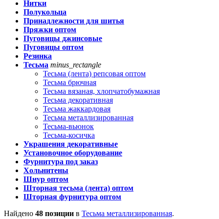
Нитки
Полукольца
Принадлежности для шитья
Пряжки оптом
Пуговицы джинсовые
Пуговицы оптом
Резинка
Тесьма
minus_rectangle
Тесьма (лента) репсовая оптом
Тесьма брючная
Тесьма вязаная, хлопчатобумажная
Тесьма декоративная
Тесьма жаккардовая
Тесьма металлизированная
Тесьма-вьюнок
Тесьма-косичка
Украшения декоративные
Установочное оборудование
Фурнитура под заказ
Хольнитены
Шнур оптом
Шторная тесьма (лента) оптом
Шторная фурнитура оптом
Найдено
48 позиции
в
Тесьма металлизированная
.