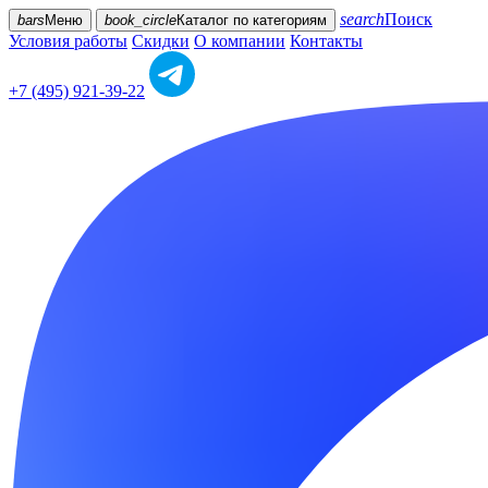
search
Поиск
bars
Меню
book_circle
Каталог
по категориям
Условия работы
Скидки
О компании
Контакты
+7 (495) 921-39-22