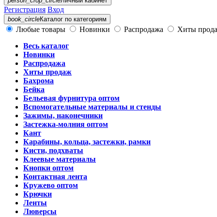
person_crop_circle
Личный кабинет
Регистрация
Вход
book_circle
Каталог
по категориям
Любые товары
Новинки
Распродажа
Хиты прод
Весь каталог
Новинки
Распродажа
Хиты продаж
Бахрома
Бейка
Бельевая фурнитура оптом
Вспомогательные материалы и стенды
Зажимы, наконечники
Застежка-молния оптом
Кант
Карабины, кольца, застежки, рамки
Кисти, подхваты
Клеевые материалы
Кнопки оптом
Контактная лента
Кружево оптом
Крючки
Ленты
Люверсы