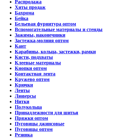
Распродажа
Хиты продаж
Бахрома
Бейка
Бельевая фурнитура оптом
Вспомогательные материалы и стенды
Зажимы, наконечники
Застежка-молния оптом
Кант
Карабины, кольца, застежки, рамки
Кисти, подхваты
Клеевые материалы
Кнопки оптом
Контактная лента
Кружево оптом
Крючки
Ленты
Люверсы
Нитки
Полукольца
Принадлежности для шитья
Пряжки оптом
Пуговицы джинсовые
Пуговицы оптом
Резинка