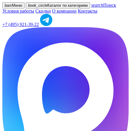
search
Поиск
bars
Меню
book_circle
Каталог
по категориям
Условия работы
Скидки
О компании
Контакты
+7 (495) 921-39-22