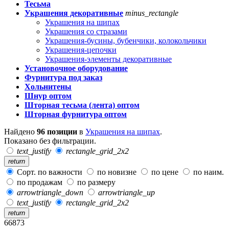
Тесьма
Украшения декоративные
minus_rectangle
Украшения на шипах
Украшения со стразами
Украшения-бусины, бубенчики, колокольчики
Украшения-цепочки
Украшения-элементы декоративные
Установочное оборудование
Фурнитура под заказ
Хольнитены
Шнур оптом
Шторная тесьма (лента) оптом
Шторная фурнитура оптом
Найдено
96 позиции
в
Украшения на шипах
.
Показано без фильтрации.
text_justify
rectangle_grid_2x2
return
Сорт. по важности
по новизне
по цене
по наим.
по продажам
по размеру
arrowtriangle_down
arrowtriangle_up
text_justify
rectangle_grid_2x2
return
66873