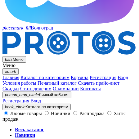
placemark_fill
Волгоград
bars
Меню
Меню
xmark
Главная
Каталог по категориям
Корзина
Регистрация
Вход
Условия работы
Печатный каталог
Скачать прайс-лист
Скидки
Стать дилером
О компании
Контакты
person_crop_circle
Личный кабинет
Регистрация
Вход
book_circle
Каталог
по категориям
Любые товары
Новинки
Распродажа
Хиты
продаж
Весь каталог
Новинки