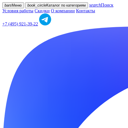
search
Поиск
bars
Меню
book_circle
Каталог
по категориям
Условия работы
Скидки
О компании
Контакты
+7 (495) 921-39-22