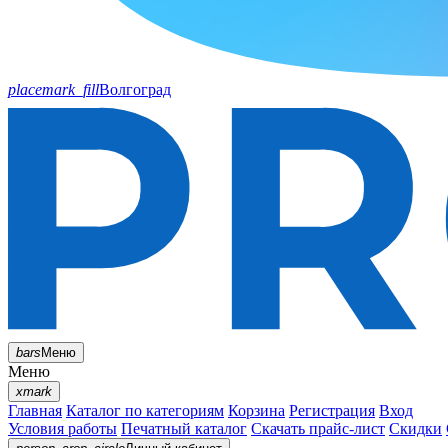
placemark_fill
Волгоград
bars
Меню
Меню
xmark
Главная
Каталог по категориям
Корзина
Регистрация
Вход
Условия работы
Печатный каталог
Скачать прайс-лист
Скидки