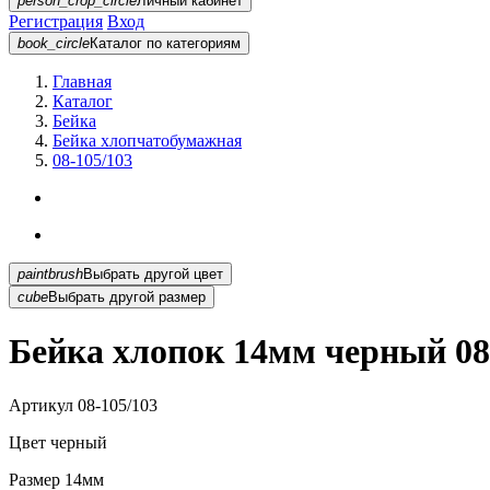
person_crop_circle
Личный кабинет
Регистрация
Вход
book_circle
Каталог
по категориям
Главная
Каталог
Бейка
Бейка хлопчатобумажная
08-105/103
paintbrush
Выбрать другой цвет
cube
Выбрать другой размер
Бейка хлопок 14мм черный 08
Артикул
08-105/103
Цвет
черный
Размер
14мм