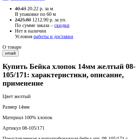
40.43
20.22
р.
за м
В упаковке по
60 м
2425.80
1212.90 р. за уп.
По сумме заказа –
скидки
Нет в наличии
Условия
работы и доставки
О товаре
xmark
Купить Бейка хлопок 14мм желтый 08-
105/171: характеристики, описание,
применение
Цвет
желтый
Размер
14мм
Материал
100% хлопок
Артикул
08-105/171
Представленная хлопчатобумажная бейка арт. 08-105/171 с