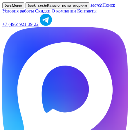
search
Поиск
bars
Меню
book_circle
Каталог
по категориям
Условия работы
Скидки
О компании
Контакты
+7 (495) 921-39-22