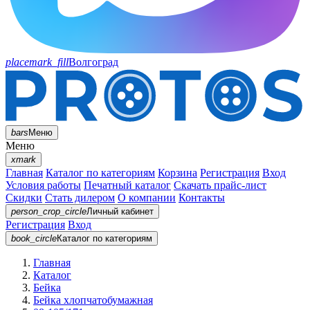
placemark_fill
Волгоград
bars
Меню
Меню
xmark
Главная
Каталог по категориям
Корзина
Регистрация
Вход
Условия работы
Печатный каталог
Скачать прайс-лист
Скидки
Стать дилером
О компании
Контакты
person_crop_circle
Личный кабинет
Регистрация
Вход
book_circle
Каталог
по категориям
Главная
Каталог
Бейка
Бейка хлопчатобумажная