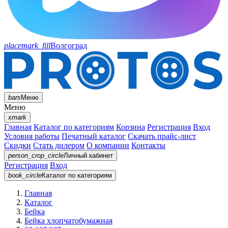
placemark_fill
Волгоград
bars
Меню
Меню
xmark
Главная
Каталог по категориям
Корзина
Регистрация
Вход
Условия работы
Печатный каталог
Скачать прайс-лист
Скидки
Стать дилером
О компании
Контакты
person_crop_circle
Личный кабинет
Регистрация
Вход
book_circle
Каталог
по категориям
Главная
Каталог
Бейка
Бейка хлопчатобумажная