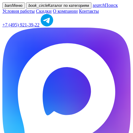
search
Поиск
bars
Меню
book_circle
Каталог
по категориям
Условия работы
Скидки
О компании
Контакты
+7 (495) 921-39-22