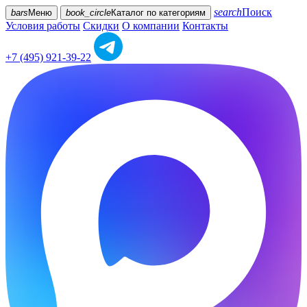
search
Поиск
bars
Меню
book_circle
Каталог
по категориям
Условия работы
Скидки
О компании
Контакты
+7 (495) 921-39-22