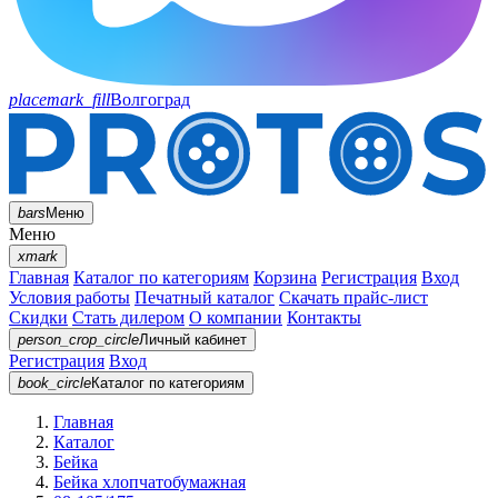
placemark_fill
Волгоград
bars
Меню
Меню
xmark
Главная
Каталог по категориям
Корзина
Регистрация
Вход
Условия работы
Печатный каталог
Скачать прайс-лист
Скидки
Стать дилером
О компании
Контакты
person_crop_circle
Личный кабинет
Регистрация
Вход
book_circle
Каталог
по категориям
Главная
Каталог
Бейка
Бейка хлопчатобумажная